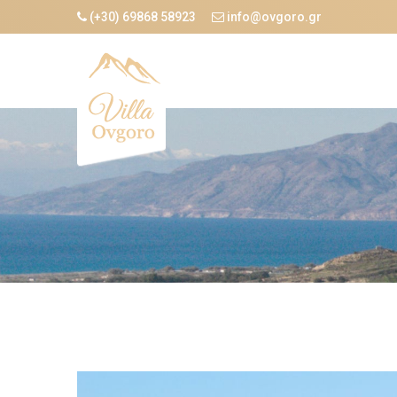
(+30) 69868 58923
info@ovgoro.gr