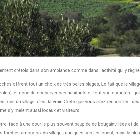
piquement crétois dans son ambiance comme dans l'activité qui y règne
ches offrent tout un choix de très belles plages. Le fait que le villa
coles), et donc de conserver ses habitants et tout son caractère : jol
 rues du village, c'est la vraie Crète que vous allez rencontrer : deu
e s'y mêlent aussi locaux et visiteurs.
erre, face à une cour le plus souvent peuplée de bougainvillées et d
rs tombés amoureux du village ; quelques uns les louent, mais la pl