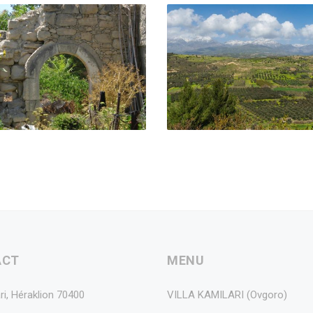
ACT
MENU
ri, Héraklion 70400
VILLA KAMILARI (Ovgoro)