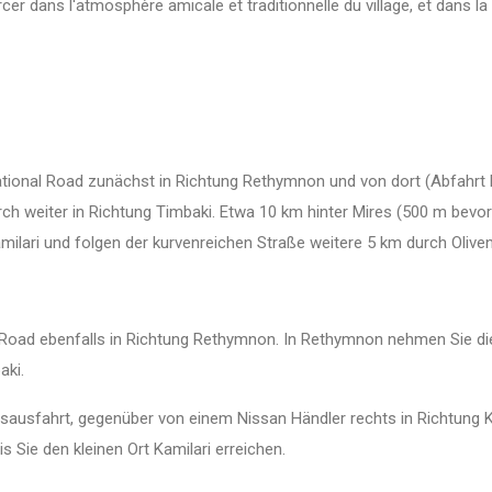
urcer dans l'atmosphère amicale et traditionnelle du village, et dans 
ional Road zunächst in Richtung Rethymnon und von dort (Abfahrt Mi
rch weiter in Richtung Timbaki. Etwa 10 km hinter Mires (500 m bevor
amilari und folgen der kurvenreichen Straße weitere 5 km durch Olivenh
oad ebenfalls in Richtung Rethymnon. In Rethymnon nehmen Sie die A
aki.
rtsausfahrt, gegenüber von einem Nissan Händler rechts in Richtung K
s Sie den kleinen Ort Kamilari erreichen.