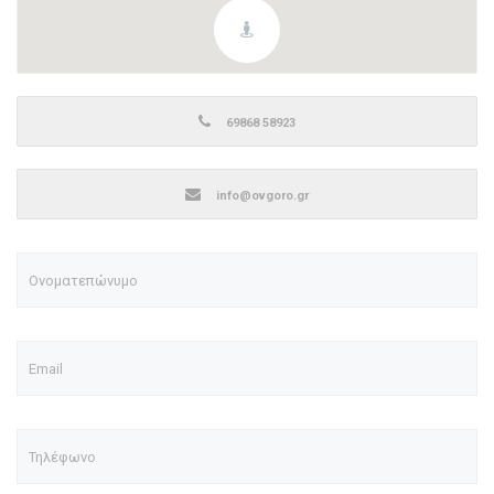
69868 58923
info@ovgoro.gr